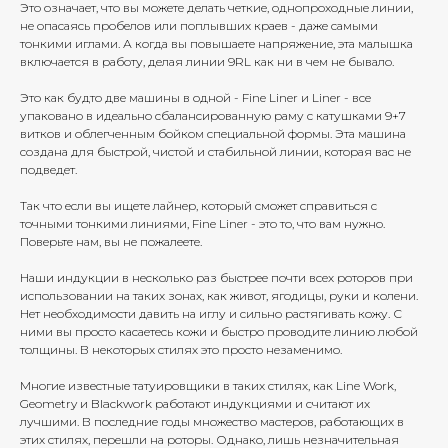
Это означает, что вы можете делать четкие, однопроходные линии,
не опасаясь пробелов или поплывших краев - даже самыми
тонкими иглами. А когда вы повышаете напряжение, эта малышка
включается в работу, делая линии 9RL как ни в чем не бывало.
Это как будто две машины в одной - Fine Liner и Liner - все
упаковано в идеально сбалансированную раму с катушками 9+7
витков и облегченным бойком специальной формы. Эта машина
создана для быстрой, чистой и стабильной линии, которая вас не
подведет.
Так что если вы ищете лайнер, который сможет справиться с
точными тонкими линиями, Fine Liner - это то, что вам нужно.
Поверьте нам, вы не пожалеете.
Наши индукции в несколько раз быстрее почти всех роторов при
использовании на таких зонах, как живот, ягодицы, руки и колени.
Нет необходимости давить на иглу и сильно растягивать кожу. С
ними вы просто касаетесь кожи и быстро проводите линию любой
толщины. В некоторых стилях это просто незаменимо.
Многие известные татуировщики в таких стилях, как Line Work,
Geometry и Blackwork работают индукциями и считают их
лучшими. В последние годы множество мастеров, работающих в
этих стилях, перешли на роторы. Однако, лишь незначительная