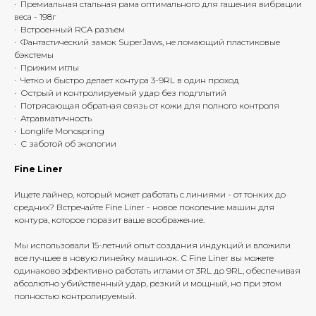
· Премиальная стальная рама оптимального для гашения вибрации
веса -
198г
· Встроенный RCA разъем
· Фантастический замок SuperJaws, не ломающий пластиковые
бэкстемы
· Прижим иглы
· Четко и быстро делает контура 3-9RL в один проход
· Острый и контролируемый удар без подплытий
· Потрясающая обратная связь от кожи для полного контроля
· Атравматичность
· Longlife Monospring
· С заботой об экологии
Fine Liner
Ищете лайнер, который может работать с линиями - от тонких до
средних? Встречайте Fine Liner - новое поколение машин для
контура, которое поразит ваше воображение.
Мы использовали 15-летний опыт создания индукций и вложили
все лучшее в новую линейку машинок. С Fine Liner вы можете
одинаково эффективно работать иглами от 3RL до 9RL, обеспечивая
абсолютно убийственный удар, резкий и мощный, но при этом
полностью контролируемый.