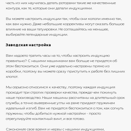
часть из них научилась делать роторами такие же качественные
контура, как те, которые они делали индукциями.
Вы можете настроить индукции так, чтобы они кололи именно так,
как вам нужно. Даже небольшие коррективы могут оказать большое
влияние на ваши татуировки. Не соглашайтесь на меньшее,
выбирайте легендарные индукции.
Заводская настройка
Вам надоело тратить часы на то, чтобы настроить индукцию
правильно? С нашими машинками вам больше не придется об
этом беспокоиться. Они уже идеально настроены прямо из
коробки, поэтому вы можете сразу приступить к работе без лишних
хлопот.
Мы серьезно относимся к качеству, поэтому каждая индукция
проходит три строгих проверки качества, прежде чем покинуть
наше производство. Наши машины рассчитаны на длительный срок
службы, а точно выверенные углы на раме придают пружинам
идеальный изгиб. Вам не придется беспокоиться о том, как согнуть
пружины, чтобы добиться нужной настройки - просто
отрегулируйте контактный винт, и все готово.
Сэкономьте свое время и нервы с нашими индукциями,