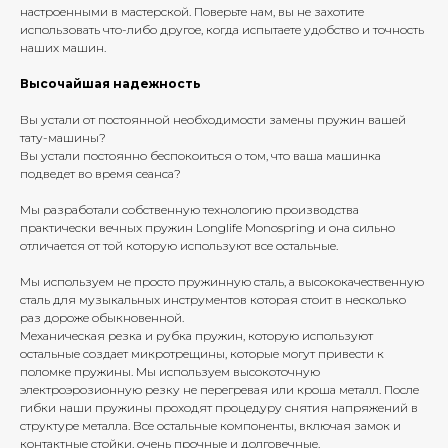
настроенными в мастерской. Поверьте нам, вы не захотите
использовать что-либо другое, когда испытаете удобство и точность
наших машин.
Высочайшая надежность
Вы устали от постоянной необходимости замены пружин вашей
тату-машины?
Вы устали постоянно беспокоиться о том, что ваша машинка
подведет во время сеанса?
Мы разработали собственную технологию производства
практически вечных пружин Longlife Monospring и она сильно
отличается от той которую используют все остальные.
Мы используем не просто пружинную сталь, а высококачественную
сталь для музыкальных инструментов которая стоит в несколько
раз дороже обыкновенной.
Механическая резка и рубка пружин, которую используют
остальные создает микротрещины, которые могут привести к
поломке пружины. Мы используем высокоточную
электроэрозионную резку не перегревая или кроша металл. После
гибки наши пружины проходят процедуру снятия напряжений в
структуре металла. Все остальные компоненты, включая замок и
контактные стойки, очень прочные и долговечные.