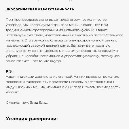
Экологическая ответственность
При производстве стали выделяется огромное количество
углерода. Мы используем в три раза меньше стали, чем при
традиционном фрезеровании из цельного куска. Мы также
используем тип стали, изготовленный из частично переработанного
материала. Это возможно благодаря электроэрозионной резке с
последующей сваркой деталей рамы. Вы получаете прочную
стальную раму со значительно меньшим углеродным следом. Мы
убрали из коробки все лишнее и упростили упаковку, потому что
самое главное - это то, что внутри.
P.S.
Наши индукции давно стали легендой. На них выросло несколько
поколений мастеров. Мы произвели несколько десятков тысяч
индукционных машин, начиная с 2007 года и знаем, как их делать
хорошо.
С уважением, Влад Блад.
Условия рассрочки: