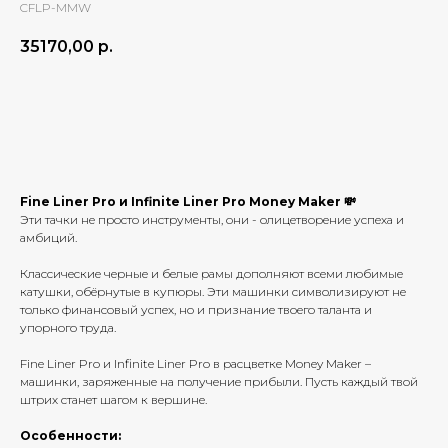
CFLP-MMW
35170,00
р.
добавить в корзину
Fine Liner Pro и Infinite Liner Pro Money Maker 💸
Эти тачки не просто инструменты, они - олицетворение успеха и
амбиций.
Классические черные и белые рамы дополняют всеми любимые
катушки, обёрнутые в купюры. Эти машинки символизируют не
только финансовый успех, но и признание твоего таланта и
упорного труда.
Fine Liner Pro и Infinite Liner Pro в расцветке Money Maker –
машинки, заряженные на получение прибыли. Пусть каждый твой
штрих станет шагом к вершине.
Особенности: