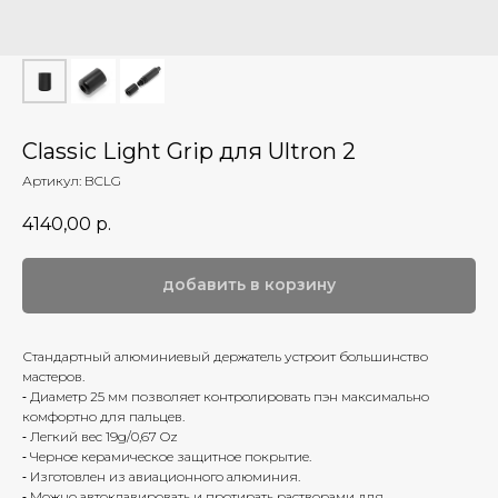
Classic Light Grip для Ultron 2
Артикул:
BCLG
4140,00
р.
добавить в корзину
Стандартный алюминиевый держатель устроит большинство
мастеров.
⁃ Диаметр 25 мм позволяет контролировать пэн максимально
комфортно для пальцев.
⁃ Легкий вес 19g/0,67 Oz
⁃ Черное керамическое защитное покрытие.
⁃ Изготовлен из авиационного алюминия.
⁃ Можно автоклавировать и протирать растворами для