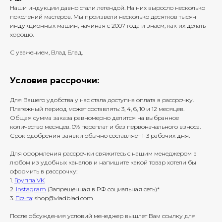
Наши индукции давно стали легендой. На них выросло несколько
поколений мастеров. Мы произвели несколько десятков тысяч
индукционных машин, начиная с 2007 года и знаем, как их делать
хорошо.
С уважением, Влад Блад.
Условия рассрочки:
Для Вашего удобства у нас стала доступна оплата в рассрочку.
Платежный период может составлять: 3, 4, 6, 10 и 12 месяцев.
Общая сумма заказа равномерно делится на выбранное
количество месяцев. 0% переплат и без первоначального взноса.
Срок одобрения заявки обычно составляет 1-3 рабочих дня.
Для оформления рассрочки свяжитесь с нашим менеджером в
любом из удобных каналов и напишите какой товар хотели бы
оформить в рассрочку:
1.
Группа VK
2.
Instagram
(Запрещенная в РФ социальная сеть)*
3.
Почта
: shop@vladblad.com
После обсуждения условий менеджер вышлет Вам ссылку для