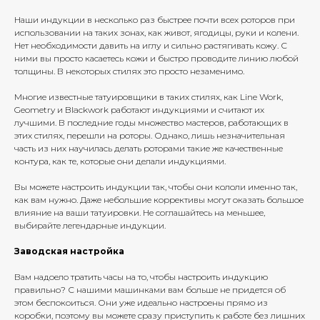
Наши индукции в несколько раз быстрее почти всех роторов при
использовании на таких зонах, как живот, ягодицы, руки и колени.
Нет необходимости давить на иглу и сильно растягивать кожу. С
ними вы просто касаетесь кожи и быстро проводите линию любой
толщины. В некоторых стилях это просто незаменимо.
Многие известные татуировщики в таких стилях, как Line Work,
Geometry и Blackwork работают индукциями и считают их
лучшими. В последние годы множество мастеров, работающих в
этих стилях, перешли на роторы. Однако, лишь незначительная
часть из них научилась делать роторами такие же качественные
контура, как те, которые они делали индукциями.
Вы можете настроить индукции так, чтобы они кололи именно так,
как вам нужно. Даже небольшие коррективы могут оказать большое
влияние на ваши татуировки. Не соглашайтесь на меньшее,
выбирайте легендарные индукции.
Заводская настройка
Вам надоело тратить часы на то, чтобы настроить индукцию
правильно? С нашими машинками вам больше не придется об
этом беспокоиться. Они уже идеально настроены прямо из
коробки, поэтому вы можете сразу приступить к работе без лишних