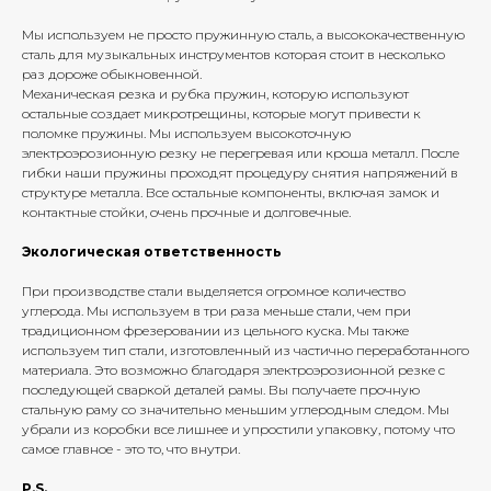
Мы используем не просто пружинную сталь, а высококачественную
сталь для музыкальных инструментов которая стоит в несколько
раз дороже обыкновенной.
Механическая резка и рубка пружин, которую используют
остальные создает микротрещины, которые могут привести к
поломке пружины. Мы используем высокоточную
электроэрозионную резку не перегревая или кроша металл. После
гибки наши пружины проходят процедуру снятия напряжений в
структуре металла. Все остальные компоненты, включая замок и
контактные стойки, очень прочные и долговечные.
Экологическая ответственность
При производстве стали выделяется огромное количество
углерода. Мы используем в три раза меньше стали, чем при
традиционном фрезеровании из цельного куска. Мы также
используем тип стали, изготовленный из частично переработанного
материала. Это возможно благодаря электроэрозионной резке с
последующей сваркой деталей рамы. Вы получаете прочную
стальную раму со значительно меньшим углеродным следом. Мы
убрали из коробки все лишнее и упростили упаковку, потому что
самое главное - это то, что внутри.
P.S.