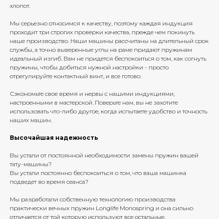
хлопот.
Мы серьезно относимся к качеству, поэтому каждая индукция
проходит три строгих проверки качества, прежде чем покинуть
наше производство. Наши машины рассчитаны на длительный срок
службы, а точно выверенные углы на раме придают пружинам
идеальный изгиб. Вам не придется беспокоиться о том, как согнуть
пружины, чтобы добиться нужной настройки - просто
отрегулируйте контактный винт, и все готово.
Сэкономьте свое время и нервы с нашими индукциями,
настроенными в мастерской. Поверьте нам, вы не захотите
использовать что-либо другое, когда испытаете удобство и точность
наших машин.
Высочайшая надежность
Вы устали от постоянной необходимости замены пружин вашей
тату-машины?
Вы устали постоянно беспокоиться о том, что ваша машинка
подведет во время сеанса?
Мы разработали собственную технологию производства
практически вечных пружин Longlife Monospring и она сильно
отличается от той которую используют все остальные.