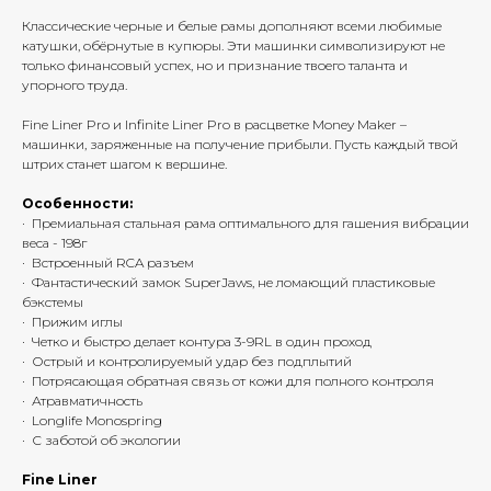
Классические черные и белые рамы дополняют всеми любимые
катушки, обёрнутые в купюры. Эти машинки символизируют не
только финансовый успех, но и признание твоего таланта и
упорного труда.
Fine Liner Pro и Infinite Liner Pro в расцветке Money Maker –
машинки, заряженные на получение прибыли. Пусть каждый твой
штрих станет шагом к вершине.
Особенности:
· Премиальная стальная рама оптимального для гашения вибрации
веса -
198г
· Встроенный RCA разъем
· Фантастический замок SuperJaws, не ломающий пластиковые
бэкстемы
· Прижим иглы
· Четко и быстро делает контура 3-9RL в один проход
· Острый и контролируемый удар без подплытий
· Потрясающая обратная связь от кожи для полного контроля
· Атравматичность
· Longlife Monospring
· С заботой об экологии
Fine Liner