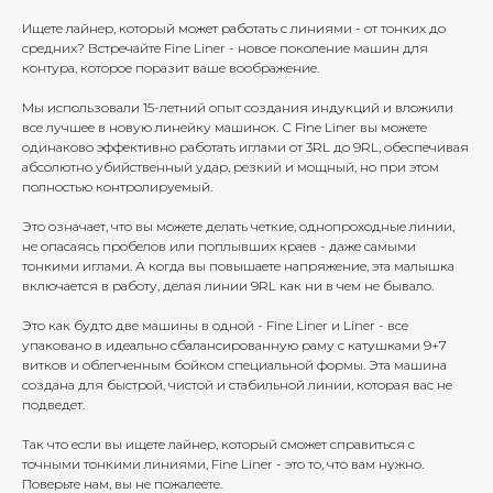
Ищете лайнер, который может работать с линиями - от тонких до
средних? Встречайте Fine Liner - новое поколение машин для
контура, которое поразит ваше воображение.
Мы использовали 15-летний опыт создания индукций и вложили
все лучшее в новую линейку машинок. С Fine Liner вы можете
одинаково эффективно работать иглами от 3RL до 9RL, обеспечивая
абсолютно убийственный удар, резкий и мощный, но при этом
полностью контролируемый.
Это означает, что вы можете делать четкие, однопроходные линии,
не опасаясь пробелов или поплывших краев - даже самыми
тонкими иглами. А когда вы повышаете напряжение, эта малышка
включается в работу, делая линии 9RL как ни в чем не бывало.
Это как будто две машины в одной - Fine Liner и Liner - все
упаковано в идеально сбалансированную раму с катушками 9+7
витков и облегченным бойком специальной формы. Эта машина
создана для быстрой, чистой и стабильной линии, которая вас не
подведет.
Так что если вы ищете лайнер, который сможет справиться с
точными тонкими линиями, Fine Liner - это то, что вам нужно.
Поверьте нам, вы не пожалеете.