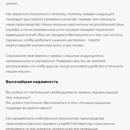
хлопот.
Мы серьезно относимся к качеству, поэтому каждая индукция
проходит три строгих проверки качества, прежде чем покинуть
наше производство. Наши машины рассчитаны на длительный срок
службы, а точно выверенные углы на раме придают пружинам
идеальный изгиб. Вам не придется беспокоиться о том, как согнуть
пружины, чтобы добиться нужной настройки - просто
отрегулируйте контактный винт, и все готово.
Сэкономьте свое время и нервы с нашими индукциями,
настроенными в мастерской. Поверьте нам, вы не захотите
использовать что-либо другое, когда испытаете удобство и точность
наших машин.
Высочайшая надежность
Вы устали от постоянной необходимости замены пружин вашей
тату-машины?
Вы устали постоянно беспокоиться о том, что ваша машинка
подведет во время сеанса?
Мы разработали собственную технологию производства
практически вечных пружин Longlife Monospring и она сильно
отличается от той которую используют все остальные.