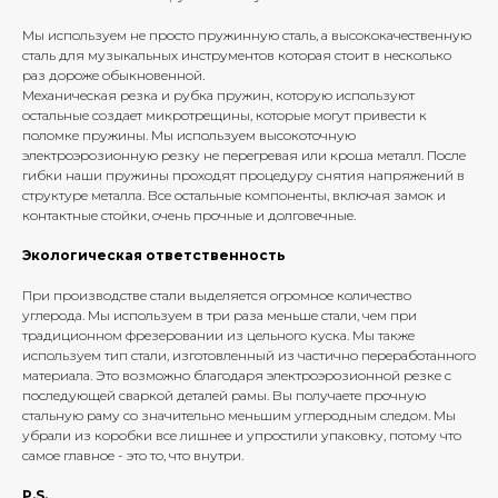
Мы используем не просто пружинную сталь, а высококачественную
сталь для музыкальных инструментов которая стоит в несколько
раз дороже обыкновенной.
Механическая резка и рубка пружин, которую используют
остальные создает микротрещины, которые могут привести к
поломке пружины. Мы используем высокоточную
электроэрозионную резку не перегревая или кроша металл. После
гибки наши пружины проходят процедуру снятия напряжений в
структуре металла. Все остальные компоненты, включая замок и
контактные стойки, очень прочные и долговечные.
Экологическая ответственность
При производстве стали выделяется огромное количество
углерода. Мы используем в три раза меньше стали, чем при
традиционном фрезеровании из цельного куска. Мы также
используем тип стали, изготовленный из частично переработанного
материала. Это возможно благодаря электроэрозионной резке с
последующей сваркой деталей рамы. Вы получаете прочную
стальную раму со значительно меньшим углеродным следом. Мы
убрали из коробки все лишнее и упростили упаковку, потому что
самое главное - это то, что внутри.
P.S.