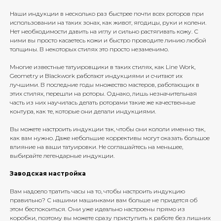
Наши индукции в несколько раз быстрее почти всех роторов при
использовании на таких зонах, как живот, ягодицы, руки и колени.
Нет необходимости давить на иглу и сильно растягивать кожу. С
ними вы просто касаетесь кожи и быстро проводите линию любой
толщины. В некоторых стилях это просто незаменимо.
Многие известные татуировщики в таких стилях, как Line Work,
Geometry и Blackwork работают индукциями и считают их
лучшими. В последние годы множество мастеров, работающих в
этих стилях, перешли на роторы. Однако, лишь незначительная
часть из них научилась делать роторами такие же качественные
контура, как те, которые они делали индукциями.
Вы можете настроить индукции так, чтобы они кололи именно так,
как вам нужно. Даже небольшие коррективы могут оказать большое
влияние на ваши татуировки. Не соглашайтесь на меньшее,
выбирайте легендарные индукции.
Заводская настройка
Вам надоело тратить часы на то, чтобы настроить индукцию
правильно? С нашими машинками вам больше не придется об
этом беспокоиться. Они уже идеально настроены прямо из
коробки, поэтому вы можете сразу приступить к работе без лишних