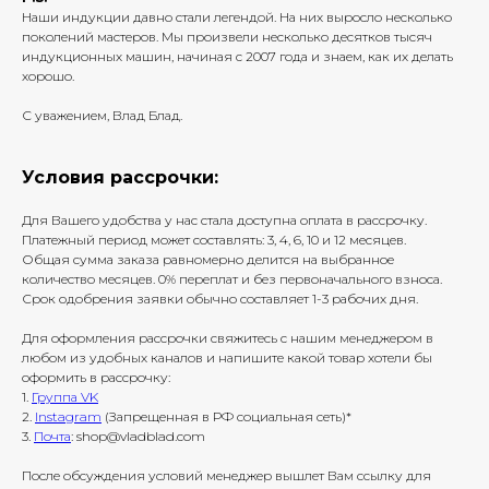
Наши индукции давно стали легендой. На них выросло несколько
поколений мастеров. Мы произвели несколько десятков тысяч
индукционных машин, начиная с 2007 года и знаем, как их делать
хорошо.
С уважением, Влад Блад.
Условия рассрочки:
Для Вашего удобства у нас стала доступна оплата в рассрочку.
Платежный период может составлять: 3, 4, 6, 10 и 12 месяцев.
Общая сумма заказа равномерно делится на выбранное
количество месяцев. 0% переплат и без первоначального взноса.
Срок одобрения заявки обычно составляет 1-3 рабочих дня.
Для оформления рассрочки свяжитесь с нашим менеджером в
любом из удобных каналов и напишите какой товар хотели бы
оформить в рассрочку:
1.
Группа VK
2.
Instagram
(Запрещенная в РФ социальная сеть)*
3.
Почта
: shop@vladblad.com
После обсуждения условий менеджер вышлет Вам ссылку для