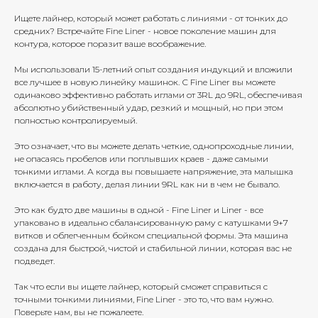
Ищете лайнер, который может работать с линиями - от тонких до
средних? Встречайте Fine Liner - новое поколение машин для
контура, которое поразит ваше воображение.
Мы использовали 15-летний опыт создания индукций и вложили
все лучшее в новую линейку машинок. С Fine Liner вы можете
одинаково эффективно работать иглами от 3RL до 9RL, обеспечивая
абсолютно убийственный удар, резкий и мощный, но при этом
полностью контролируемый.
Это означает, что вы можете делать четкие, однопроходные линии,
не опасаясь пробелов или поплывших краев - даже самыми
тонкими иглами. А когда вы повышаете напряжение, эта малышка
включается в работу, делая линии 9RL как ни в чем не бывало.
Это как будто две машины в одной - Fine Liner и Liner - все
упаковано в идеально сбалансированную раму с катушками 9+7
витков и облегченным бойком специальной формы. Эта машина
создана для быстрой, чистой и стабильной линии, которая вас не
подведет.
Так что если вы ищете лайнер, который сможет справиться с
точными тонкими линиями, Fine Liner - это то, что вам нужно.
Поверьте нам, вы не пожалеете.