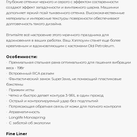
Глубокие оттенки черного и серого с эффектом состаренности
создают эффект загадочности и винтажного шарма. Машинки
дополняет яркий псай тыквенного оттенка. Высококачественные
материалы и интересные текстуры поверхности обеспечивают
долговечность такого дизайна.
Впитайте всё настроение этого мрачного праздника для
вдохновения в ваших работах. Ваш Хэллоуин станет еще более
креативным и вдохновляющим с кастомами Old Petroleum.
Особенности:
· Премиальная стальная рама оптимального для гашения вибрации
веса -
198г
· Встроенный RCA разъем
· Фантастический замок SuperJaws, не ломающий пластиковые
бэкстемы
· Прижим иглы
· Четко и быстро делает контура 3-9RL в один проход
· Острый и контролируемый удар без подплытий
· Потрясающая обратная связь от кожи для полного контроля
· Атравматичность
· Longlife Monospring
· С заботой об экологии
Fine Liner